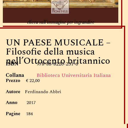
clicca sull'immagine per ingrandire
UN PAESE MUSICALE –
Filosofie della musica
nell’Ottocento britannico
ISBN
978-88-8220-231-6
Collana
Biblioteca Universitaria Italiana
Prezzo
€ 22,00
Autore
Ferdinando Abbri
Anno
2017
Pagine
184