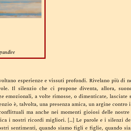
grandire
voltano esperienze e vissuti profondi. Rivelano più di n
ole.
Il silenzio che ci propone diventa, allora, suono
ze emozionali, a volte rimosse, o dimenticate, lasciate
ilenzio è, talvolta, una presenza amica, un argine contro 
conflittuali ma anche nei momenti gioiosi delle nostre 
ca i nostri ricordi migliori. […]
Le parole e i silenzi del
stri sentimenti, quando siamo figli e figlie, quando si