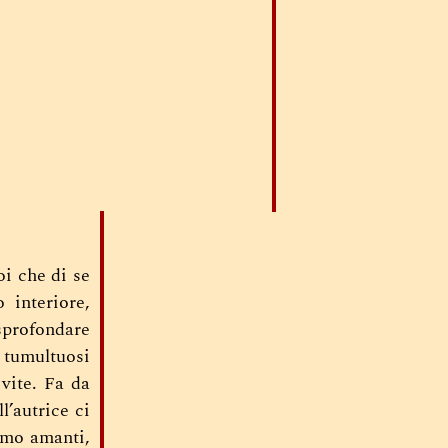
oi che di se
 interiore,
 sprofondare
i tumultuosi
vite. Fa da
l’autrice ci
amo amanti,