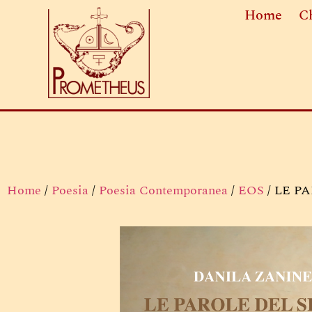
Home
C
Home
/
Poesia
/
Poesia Contemporanea
/
EOS
/ LE P