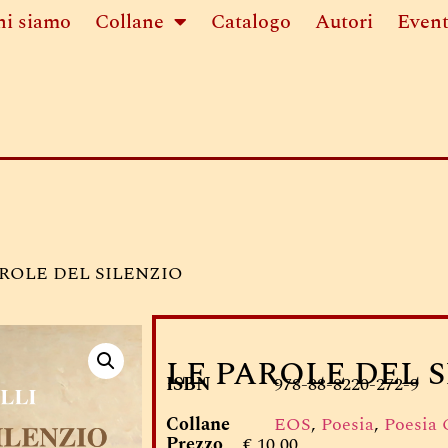
hi siamo
Collane
Catalogo
Autori
Event
AROLE DEL SILENZIO
LE PAROLE DEL 
ISBN
978-88-8220-272-9
Collane
EOS
,
Poesia
,
Poesia
Prezzo
€ 10,00