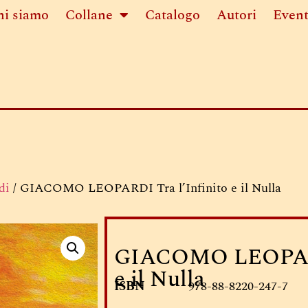
hi siamo
Collane
Catalogo
Autori
Event
di
/ GIACOMO LEOPARDI Tra l’Infinito e il Nulla
GIACOMO LEOPARDI
e il Nulla
ISBN
978-88-8220-247-7