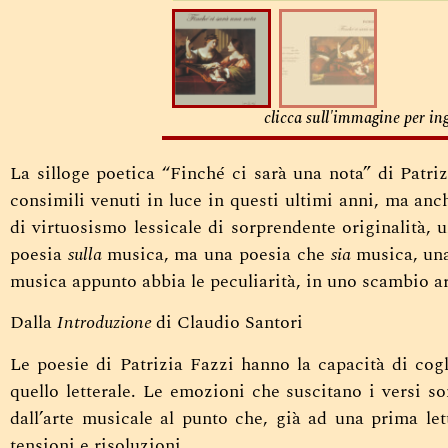
clicca sull'immagine per in
La silloge poetica “Finché ci sarà una nota” di Patrizi
consimili venuti in luce in questi ultimi anni, ma anc
di virtuosismo lessicale di sorprendente originalità, 
poesia
sulla
musica, ma una poesia che
sia
musica, una
musica appunto abbia le peculiarità, in uno scambio ar
Dalla
Introduzione
di Claudio Santori
Le poesie di Patrizia Fazzi hanno la capacità di cog
quello letterale. Le emozioni che suscitano i versi s
dall’arte musicale al punto che, già ad una prima let
tensioni e risoluzioni.