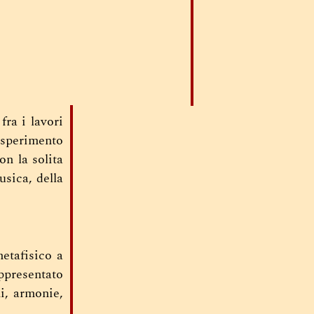
fra i lavori
 esperimento
on la solita
usica, della
etafisico a
ppresentato
i, armonie,