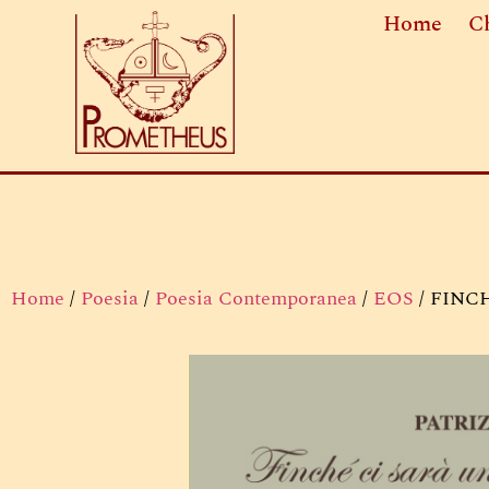
Home
C
Home
/
Poesia
/
Poesia Contemporanea
/
EOS
/ FINC