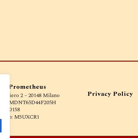
ice Prometheus
Privacy Policy
 Veniero 2 – 20148 Milano
le: RGMDNT65D44F205H
009380158
atario: M5UXCR1