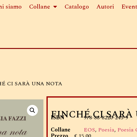
hi siamo
Collane
Catalogo
Autori
Event
HÉ CI SARÀ UNA NOTA
FINCHÉ CI SARÀ
ISBN
978-88-8220-243-9
Collane
EOS
,
Poesia
,
Poesia
Prezzo
€ 15,00